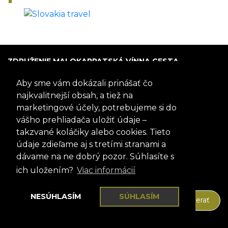
ZDRUŽENIE MALOKARPATSKÁ VÍNNA CESTA
P.O. Box 005
Aby sme vám dokázali prinášať čo
900 01 Modra
Slovensko
najkvalitnejší obsah, a tiež na
marketingové účely, potrebujeme si do
IČO: 317 69 489
vášho prehliadača uložiť údaje –
DIČ:202 0988 706
takzvané koláčiky alebo cookies. Tieto
+421 905 467 745
mvc@mvc.sk
údaje zdieľame aj s tretími stranami a
FACEBOOK
dávame na ne dobrý pozor. Súhlasíte s
Sledujte nás aj na našom profile
ich uložením?
Viac informácií
Pozrieť si profil
NEWSLETTER
NESÚHLASÍM
SÚHLASÍM
Odoberať