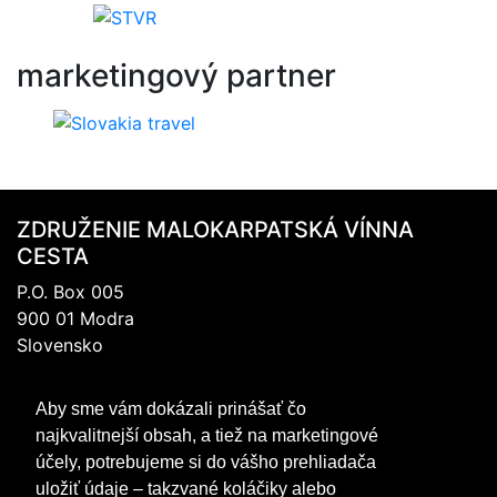
marketingový
partner
ZDRUŽENIE MALOKARPATSKÁ VÍNNA
CESTA
P.O. Box 005
900 01 Modra
Slovensko
IČO: 317 69 489
Aby sme vám dokázali prinášať čo
DIČ:202 0988 706
najkvalitnejší obsah, a tiež na marketingové
+421 905 467 745
účely, potrebujeme si do vášho prehliadača
mvc@mvc.sk
uložiť údaje – takzvané koláčiky alebo