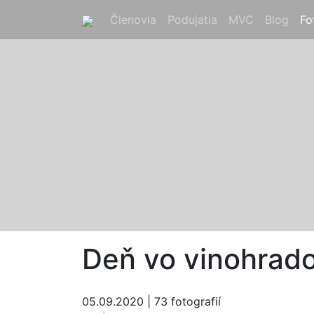
Členovia
(current)
Podujatia
(current)
MVC
(current)
Blog
(cur
Fo
Deň vo vinohrad
05.09.2020 | 73 fotografií