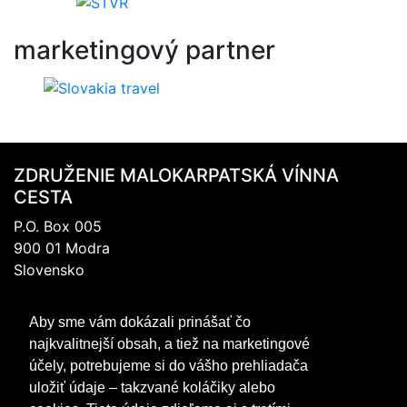
marketingový
partner
ZDRUŽENIE MALOKARPATSKÁ VÍNNA
CESTA
P.O. Box 005
900 01 Modra
Slovensko
IČO: 317 69 489
Aby sme vám dokázali prinášať čo
DIČ:202 0988 706
najkvalitnejší obsah, a tiež na marketingové
+421 905 467 745
účely, potrebujeme si do vášho prehliadača
mvc@mvc.sk
uložiť údaje – takzvané koláčiky alebo
FACEBOOK