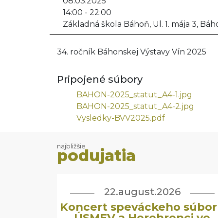
08.03.2025
14:00 - 22:00
Základná škola Báhoň, Ul. 1. mája 3, Bá
34. ročník Báhonskej Výstavy Vín 2025
Pripojené súbory
BAHON-2025_statut_A4-1.jpg
BAHON-2025_statut_A4-2.jpg
Vysledky-BVV2025.pdf
najbližšie
podujatia
22.august.2026
Koncert speváckeho súbor
ÚSMEV a Horehronci vo