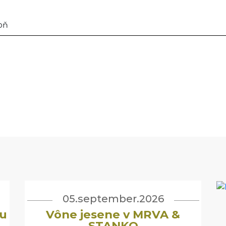
hoň
05.september.2026
u
Vône jesene v MRVA &
STANKO