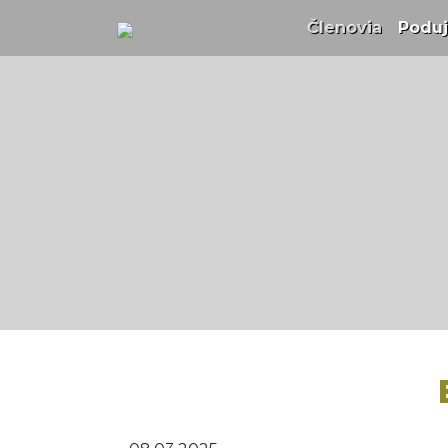
Členovia
(curren
Poduj