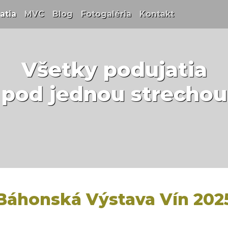
t)
atia
(current)
MVC
(current)
Blog
(current)
Fotogaléria
(current)
Kontakt
(current)
Všetky podujatia
pod jednou strechou
Báhonská Výstava Vín 202