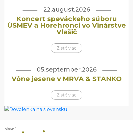
22.august.2026
Koncert speváckeho súboru
ÚSMEV a Horehronci vo Vinárstve
Vlašič
Zistiť viac
05.september.2026
Vône jesene v MRVA & STANKO
Zistiť viac
hlavní